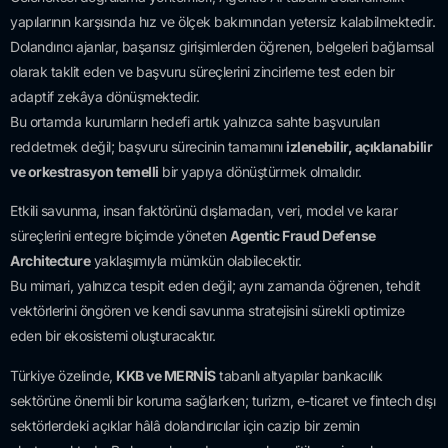
yapılarının karşısında hız ve ölçek bakımından yetersiz kalabilmektedir.
Dolandırıcı ajanlar, başarısız girişimlerden öğrenen, belgeleri bağlamsal
olarak taklit eden ve başvuru süreçlerini zincirleme test eden bir
adaptif zekâya dönüşmektedir.
Bu ortamda kurumların hedefi artık yalnızca sahte başvuruları
reddetmek değil; başvuru sürecinin tamamını
izlenebilir, açıklanabilir
ve orkestrasyon temelli
bir yapıya dönüştürmek olmalıdır.
Etkili savunma, insan faktörünü dışlamadan, veri, model ve karar
süreçlerini entegre biçimde yöneten
Agentic Fraud Defense
Architecture
yaklaşımıyla mümkün olabilecektir.
Bu mimari, yalnızca tespit eden değil; aynı zamanda öğrenen, tehdit
vektörlerini öngören ve kendi savunma stratejisini sürekli optimize
eden bir ekosistemi oluşturacaktır.
Türkiye özelinde,
KKB ve MERNİS
tabanlı altyapılar bankacılık
sektörüne önemli bir koruma sağlarken; turizm, e-ticaret ve fintech dışı
sektörlerdeki açıklar hâlâ dolandırıcılar için cazip bir zemin