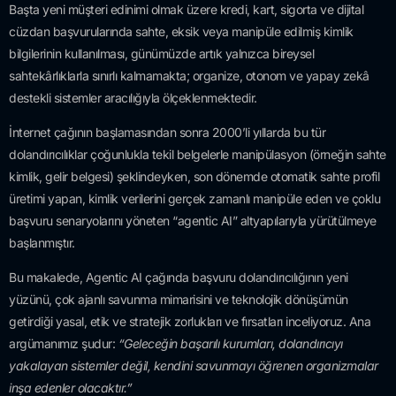
Başta yeni müşteri edinimi olmak üzere kredi, kart, sigorta ve dijital
cüzdan başvurularında sahte, eksik veya manipüle edilmiş kimlik
bilgilerinin kullanılması, günümüzde artık yalnızca bireysel
sahtekârlıklarla sınırlı kalmamakta; organize, otonom ve yapay zekâ
destekli sistemler aracılığıyla ölçeklenmektedir.
İnternet çağının başlamasından sonra 2000’li yıllarda bu tür
dolandırıcılıklar çoğunlukla tekil belgelerle manipülasyon (örneğin sahte
kimlik, gelir belgesi) şeklindeyken, son dönemde otomatik sahte profil
üretimi yapan, kimlik verilerini gerçek zamanlı manipüle eden ve çoklu
başvuru senaryolarını yöneten “agentic AI” altyapılarıyla yürütülmeye
başlanmıştır.
Bu makalede, Agentic AI çağında başvuru dolandırıcılığının yeni
yüzünü, çok ajanlı savunma mimarisini ve teknolojik dönüşümün
getirdiği yasal, etik ve stratejik zorlukları ve fırsatları inceliyoruz. Ana
argümanımız şudur:
“Geleceğin başarılı kurumları, dolandırıcıyı
yakalayan sistemler değil, kendini savunmayı öğrenen organizmalar
inşa edenler olacaktır.”