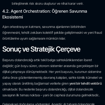
birleştirerek risk skoru oluşturur ve nihai karar verir.
4.2. Agent Orchestration: Öğrenen Savunma
Ekosistemi
Ajan orkestrasyon katmanı, savunma ajanlarının birbirinden
öğrenmesini, tehdit zekâsını kolektif şekilde geliştirmesini ve yeni fraud
örüntülerine uyum sağlamasını mümkün kılar.
Sonuç ve Stratejik Çerçeve
Başvuru dolandırıcılığı artık tekil belge sahtekârlıklarından ibaret
değildir; gün boyu süren, otonom sistemler arasında gerçekleşen bir
dijital çatışmaya dönüşmektedir. Her yeni başvuru, kurumun sistemine
daha önce gözlemlenmemiş davranış kalıpları, sahte kimlik kümeleri ve
yapay olarak üretilmiş bağlamsal verilerle giren
yeni bir tehdit vektörü
olmaktadır. Bu nedenle başvuru dolandırıcılığı, dijital dolandırıcılık
savaşının ilk temas noktası – yani ön cephesi durumuna gelmektedir..
Geleneksel doğrulama yöntemleri, Agentic AI tabanlı dolandırıcılık