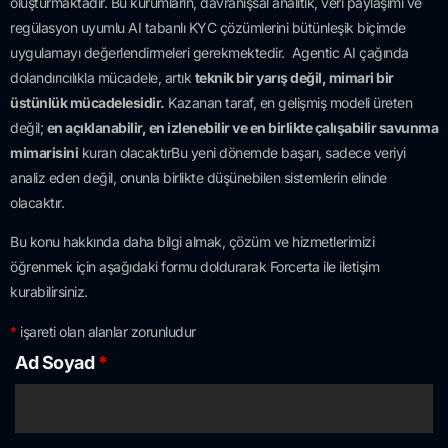
oluşturmaktadır. Bu kurumların, davranışsal analitik, veri paylaşımı ve
regülasyon uyumlu AI tabanlı KYC çözümlerini bütünleşik biçimde
uygulamayı değerlendirmeleri gerekmektedir. Agentic AI çağında
dolandırıcılıkla mücadele, artık
teknik bir yarış değil, mimari bir
üstünlük mücadelesidir.
Kazanan taraf, en gelişmiş modeli üreten
değil;
en açıklanabilir, en izlenebilir ve en birlikte çalışabilir savunma
mimarisini
kuran olacaktırBu yeni dönemde başarı, sadece veriyi
analiz eden değil, onunla birlikte düşünebilen sistemlerin elinde
olacaktır.
Bu konu hakkında daha bilgi almak, çözüm ve hizmetlerimizi
öğrenmek için aşağıdaki formu doldurarak Forcerta ile iletişim
kurabilirsiniz.
*
işareti olan alanlar zorunludur
Ad Soyad
*