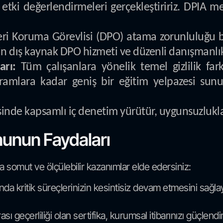
 etki değerlendirmeleri gerçekleştiririz. DPIA me
ri Koruma Görevlisi (DPO) atama zorunluluğ
in dış kaynak DPO hizmeti ve düzenli danışmanlı
arı:
Tüm çalışanlara yönelik temel gizlilik far
gramlara kadar geniş bir eğitim yelpazesi sun
nde kapsamlı iç denetim yürütür, uygunsuzluklar
nunun Faydaları
 somut ve ölçülebilir kazanımlar elde edersiniz:
ında kritik süreçlerinizin kesintisiz devam etmesini sağl
sı geçerliliği olan sertifika, kurumsal itibarınızı güçlend