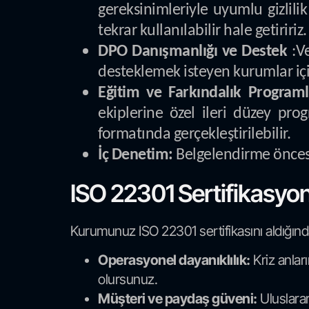
gereksinimleriyle uyumlu gizlilik
tekrar kullanılabilir hale getiririz.
DPO Danışmanlığı ve Destek
:Ve
desteklemek isteyen kurumlar iç
Eğitim ve Farkındalık Programl
ekiplerine özel ileri düzey pro
formatında gerçekleştirilebilir.
İç Denetim:
Belgelendirme öncesi
ISO 22301 Sertifikasyo
Kurumunuz ISO 22301 sertifikasını aldığında
Operasyonel dayanıklılık:
Kriz anlar
olursunuz.
Müşteri ve paydaş güveni:
Uluslarara