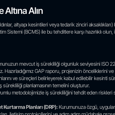
e Altına Alın
ırılar, altyapı kesintileri veya tedarik zinciri aksaklıklar
im Sistemi (BCMS) ile bu tehditlere karşı hazırlıklı olun, i
nuzun mevcut iş sürekliliği olgunluk seviyesini ISO 2230
z. Hazırladığımız GAP raporu, projenizin önceliklerini ve 
nlarını ve süreçleri belirleyerek kabul edilebilir kesinti 
ş sürekliliği planlamasının temelini oluşturur.
lu metodolojimizle iş sürekliliğini tehdit eden riskleri s
ket Kurtarma Planları (DRP):
Kurumunuza özgü, uygulanabil
kları, iletişim protokollerini ve adım adım müdahale prosed