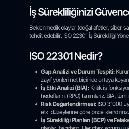
İş Sürekliliğinizi Güvenc
Beklenmedik olaylar (doğal afetler, siber sald
tehdit edebilir. ISO 22301 İş Sürekliliği Yönet
ISO 22301 Nedir?
Gap Analizi ve Durum Tespiti:
Kurumu
zayıf yönleri net biçimde ortaya koyarı
İş Etki Analizi (BIA):
Kritik iş fonksiyo
hedeflerini (RPO) tanımlarız. BIA, tüm i
Risk Değerlendirmesi:
ISO 31000 uyum
etki düzeylerine göre önceliklendiririz.
İş Sürekliliği Planları (BCP) ve Fela
planları hazırlarız. Her plan; sorumlulu