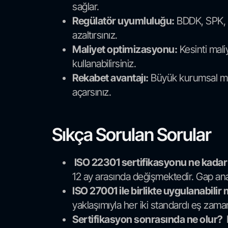
sağlar.
Regülatör uyumluluğu:
BDDK, SPK, EP
azaltırsınız.
Maliyet optimizasyonu:
Kesinti maliy
kullanabilirsiniz.
Rekabet avantajı:
Büyük kurumsal müşte
açarsınız.
Sıkça Sorulan Sorular
ISO 22301 sertifikasyonu ne kada
12 ay arasında değişmektedir. Gap anal
ISO 27001 ile birlikte uygulanabilir
yaklaşımıyla her iki standardı eş zama
Sertifikasyon sonrasında ne olur?