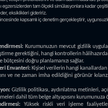
 egzersizlerden tam ölçekli simülasyonlara kadar çeşitli 
r, eksiklikleri gideririz.
cesinde kapsamlı iç denetim gerçekleştirir, uygunsuzlukl
endirmesi:
Kurumunuzun mevcut gizlilik uygulam
leştirme gerektiğini, hangi kontrollerin hâlihazırd
e bütçesini doğru planlamanızı sağlar.
eri Envanteri:
Kişisel verilerin hangi kanallardan 
ığını ve ne zaman imha edildiğini görünür kıları
yon:
Gizlilik politikası, aydınlatma metinleri, açı
şmeleri dahil tüm belge altyapısını kurumunuza ö
dirmesi:
Yüksek riskli veri işleme faaliye