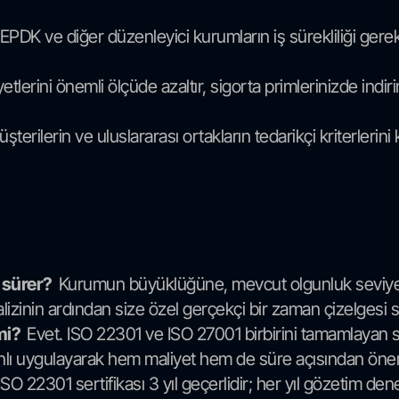
DK ve diğer düzenleyici kurumların iş sürekliliği gereksin
etlerini önemli ölçüde azaltır, sigorta primlerinizde indi
rilerin ve uluslararası ortakların tedarikçi kriterlerini ka
r sürer?
Kurumun büyüklüğüne, mevcut olgunluk seviyesi
izinin ardından size özel gerçekçi bir zaman çizelgesi s
 mi?
Evet. ISO 22301 ve ISO 27001 birbirini tamamlayan s
nlı uygulayarak hem maliyet hem de süre açısından önemli
ISO 22301 sertifikası 3 yıl geçerlidir; her yıl gözetim den