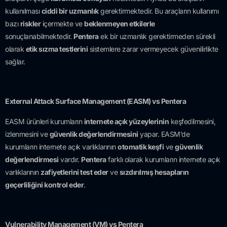
kullanılması
ciddi bir uzmanlık
gerektirmektedir. Bu araçların kullanımı
bazı
riskler
içermekte ve
beklenmeyen etkilerle
sonuçlanabilmektedir.
Pentera
ek bir uzmanlık gerektirmeden sürekli
olarak
etik sızma testlerini
sistemlere zarar vermeyecek güvenilirlikte
sağlar.
External Attack Surface Management (EASM) vs Pentera
EASM ürünleri kurumların
internete açık yüzeylerinin
keşfedilmesini,
izlenmesini ve
güvenlik değerlendirmesini
yapar. EASM’de
kurumların internete açık varlıklarının
otomatik keşfi
ve
güvenlik
değerlendirmesi
vardır.
Pentera
farklı olarak kurumların internete açık
varlıklarının
zafiyetlerini test eder
ve
sızdırılmış hesapların
geçerliliğini kontrol eder
.
Vulnerability Management (VM) vs Pentera