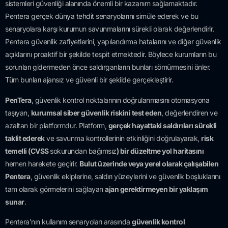
sistemleri güvenliği alanında önemli bir kazanım sağlamaktadır.
Pentera gerçek dünya tehdit senaryolarını simüle ederek ve bu
senaryolara karşı kurumun savunmalarını sürekli olarak değerlendirir.
Pentera güvenlik zafiyetlerini, yapılandırma hatalarını ve diğer güvenlik
açıklarını proaktif bir şekilde tespit etmektedir. Böylece kurumların bu
sorunları gidermeden önce saldırganların bunları sömürmesini önler.
Tüm bunları ajansız ve güvenli bir şekilde gerçekleştirir.
PenTera
, güvenlik kontrol noktalarının doğrulanmasını otomasyona
taşıyan,
kurumsal siber güvenlik riskini test eden
, değerlendiren ve
azaltan bir platformdur. Platform,
gerçek hayattaki saldırıları sürekli
taklit ederek
ve savunma kontrollerinin etkinliğini doğrulayarak,
risk
temelli (CVSS
sokurundan bağımsız
) bir düzeltme yol haritasını
hemen harekete geçirir.
Bulut üzerinde veya yerel olarak çalışabilen
Pentera
, güvenlik ekiplerine, saldırı yüzeylerini ve güvenlik boşluklarını
tam olarak görmelerini sağlayan
ajan gerektirmeyen bir yaklaşım
sunar
.
Pentera’nın kullanım senaryoları arasında
güvenlik kontrol