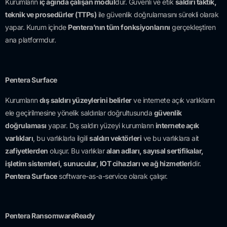
Kurumların
iç ağında çalışan modül
dür. Güvenli ve etik
saldırı taktik,
teknik ve prosedürler (TTPs)
ile güvenlik doğrulamasını sürekli olarak
yapar. Kurum içinde
Pentera’nın tüm fonksiyonlarını
gerçekleştiren
ana platformdur.
Pentera Surface
Kurumların
dış saldırı yüzeylerini belirler
ve internete açık varlıkların
ele geçirilmesine yönelik saldırılar doğrultusunda
güvenlik
doğrulaması
yapar. Dış saldırı yüzeyi kurumların
internete açık
varlıkları
, bu varlıklarla ilgili
saldırı vektörleri
ve bu varlıklara ait
zafiyetlerden
oluşur. Bu varlıklar
alan adları, sayısal sertifikalar,
işletim sistemleri, sunucular, IOT cihazları ve ağ hizmetleri
dir.
Pentera Surface
software-as-a-service olarak çalışır.
Pentera RansomwareReady