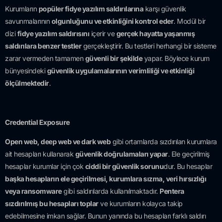
Kurumların
popüler fidye yazılım saldırılarına
karşı güvenlik
savunmalarının
olgunluğunu ve etkinliğini kontrol eder
. Modül bir
dizi
fidye yazılım saldırısını
içerir ve
gerçek hayatta yaşanmış
saldırılara benzer testler
gerçekleştirir. Bu testleri herhangi bir sisteme
zarar vermeden tamamen
güvenli bir şekilde
yapar. Böylece kurum
bünyesindeki
güvenlik uygulamalarının verimliliği ve etkinliği
ölçülmektedir
.
Credential Exposure
Open web, deep web ve dark web
gibi ortamlarda sızdırılan kurumlara
ait hesapları kullanarak
güvenlik doğrulamaları yapar
. Ele geçirilmiş
hesaplar kurumlar için çok
ciddi bir güvenlik sorunu
dur. Bu hesaplar
başka hesapların ele geçirilmesi, kurumlara sızma, veri hırsızlığı
veya ransomware
gibi saldırılarda kullanılmaktadır.
Pentera
sızdırılmış bu hesapları toplar
ve kurumların kolayca takip
edebilmesine imkan sağlar. Bunun yanında bu hesapları farklı saldırı