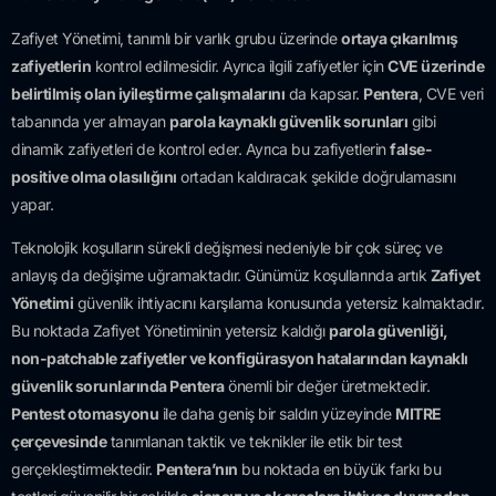
Zafiyet Yönetimi, tanımlı bir varlık grubu üzerinde
ortaya çıkarılmış
zafiyetlerin
kontrol edilmesidir. Ayrıca ilgili zafiyetler için
CVE üzerinde
belirtilmiş olan iyileştirme çalışmalarını
da kapsar.
Pentera
, CVE veri
tabanında yer almayan
parola kaynaklı güvenlik sorunları
gibi
dinamik zafiyetleri de kontrol eder. Ayrıca bu zafiyetlerin
false-
positive olma olasılığını
ortadan kaldıracak şekilde doğrulamasını
yapar.
Teknolojik koşulların sürekli değişmesi nedeniyle bir çok süreç ve
anlayış da değişime uğramaktadır. Günümüz koşullarında artık
Zafiyet
Yönetimi
güvenlik ihtiyacını karşılama konusunda yetersiz kalmaktadır.
Bu noktada Zafiyet Yönetiminin yetersiz kaldığı
parola güvenliği,
non-patchable zafiyetler ve konfigürasyon hatalarından kaynaklı
güvenlik sorunlarında Pentera
önemli bir değer üretmektedir.
Pentest otomasyonu
ile daha geniş bir saldırı yüzeyinde
MITRE
çerçevesinde
tanımlanan taktik ve teknikler ile etik bir test
gerçekleştirmektedir.
Pentera’nın
bu noktada en büyük farkı bu