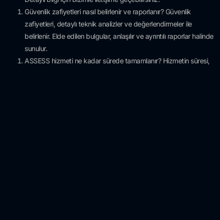
Güvenlik zafiyetleri nasıl belirlenir ve raporlanır? Güvenlik
zafiyetleri, detaylı teknik analizler ve değerlendirmeler ile
belirlenir. Elde edilen bulgular, anlaşılır ve ayrıntılı raporlar halinde
sunulur.
ASSESS hizmeti ne kadar sürede tamamlanır? Hizmetin süresi,
şirketinizin büyüklüğüne ve ihtiyaçlarına bağlı olarak değişiklik
gösterir. Genellikle birkaç hafta içinde tamamlanır.
ASSESS hizmeti sonrasında destek sunuluyor mu? Evet,
ASSESS hizmetimiz sonrasında sürekli destek ve danışmanlık
hizmetleri sunuyoruz.
Bülten ve