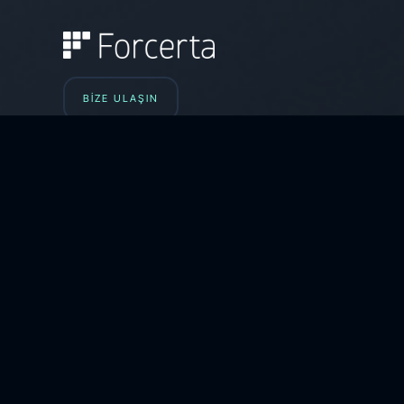
BİZE ULAŞIN
0212-993 01 42
Merkez: Esentepe Mah. Büyükdere Cad.
No:201/B44 Şişli 34394 İstanbul
Ar-Ge: Dijitalpark Teknopark Şebboy Sk.
No:4 Kat:23 Ataşehir/İstanbul