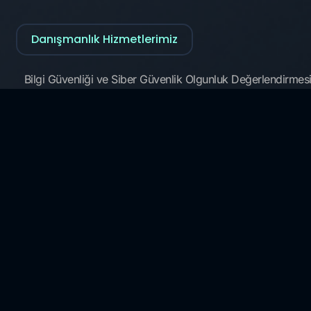
Danışmanlık Hizmetlerimiz
Bilgi Güvenliği ve Siber Güvenlik Olgunluk Değerlendirmesi
Geliştirme
3. Taraf Risk Yönetimi
Veri Yönetişimi ve Güvenliği
KVKK ve GDPR
Forcerta Bilgi Teknolojileri A.Ş I
gereklerine uygunluğu 