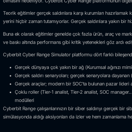
olmasını hedefliyor. Cyberbit Cyber Range platformunun diğer e
Teorik eğitimler gerçek saldırılara karşı kurumları hazırlamak k
yerini hiçbir zaman tutamıyorlar. Gerçek saldırılara yakın bir h
Buna ek olarak eğitimler genelde çok fazla ürün, araç ve marka o
ve baskı altında performans gibi kritik yetenekleri göz ardı edi
Cyberbit Cyber Range Simulator platformu dört farklı bileşen
Gerçek dünyaya çok yakın bir ağ (Kurumsal ağınızı mim
Gerçek saldırı senaryoları; gerçek senaryolara dayanan (
Gerçek araçlar; modern bir SOC’ta bulunan pazar lideri 
Çoklu roller (Tier-1 analist, Tier-2 analist, SOC manager…
modülleri
Cyberbit Range çalışanlarınızın bir siber saldırıyı gerçek bir
simülasyonda aldığı aksiyonları da izler ve hem zamanlama h