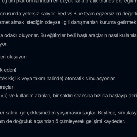
ğitim platformlarından en büyük farkı pratik (hands-on) eğitim 
onusunda yetersiz kalıyor. Red vs Blue team egzersizleri değerli 
izmet almak istediğinizdeyse ilgili danışmanları kuruma getirmek bi
daklı oluyorlar. Bu eğitimler belli başlı araçların nasıl kullanı
yor.
den oluşuyor:
ik eden)
tek kişilik veya takım halinde) otomatik simulasyonlar
araçlar
vb) ve kullanım alanları; bir saldırı seansına hızlıca başlayıp d
 siber saldırı gerçekleşmeden yaşamasını sağlar. Böylece, simülas
em de doğruluk açısından ölçümleyerek gelişimi kaydeder.