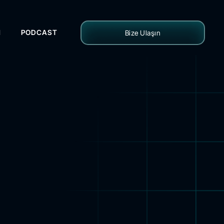
H
PODCAST
Bize Ulaşın