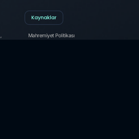
Kaynaklar
,
Mahremiyet Politikası
Çerez Politikası
Güvenlik Terimleri Sözlüğü
SO/IEC 27001:2022 standardının
açısından belgelendirilmiştir.