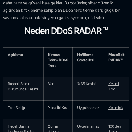
daha hazır ve güvenli hale gelirler. Bu çözümler, siber güvenlik
açısından kritik öneme sahip olan DDoS tehditlerine karşı güçlü bir
savunma oluşturmak isteyen organizasyonlar için idealdir.
Neden DDoS RADAR ™
Açıklama
Kırmızı
Hafifleme
MazeBolt
Takım DDoS
Stratejileri
RADAR™
Testi
Başarılı Saldırı
Var
%65 Kesinti
Kesinti
Durumunda Kesinti
Yok
Test Sıklığı
Yılda İki Kez
Uygulanamaz
Kesintisiz
Hedef Başına
20’nin
Uygulanamaz
100’den
İncelenen Saldırı
Altında
Fazla