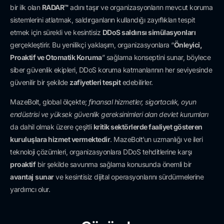
bir ilk olan
RADAR™
adını taşır ve organizasyonların mevcut koruma
sistemlerini atlatmak, saldırganların kullandığı zayıflıkları tespit
etmek için sürekli ve kesintisiz
DDoS saldırısı simülasyonları
gerçekleştirir. Bu yenilikçi yaklaşım, organizasyonlara “
Önleyici,
Proaktif ve Otomatik Koruma
” sağlama konseptini sunar, böylece
siber güvenlik ekipleri, DDoS koruma katmanlarının her seviyesinde
güvenilir bir şekilde
zafiyetleri tespit
edebilirler.
MazeBolt, global ölçekte;
finansal hizmetler, sigortacılık, oyun
endüstrisi ve yüksek güvenlik gereksinimleri olan devlet kurumları
da dahil olmak üzere çeşitli
kritik sektörlerde faaliyet gösteren
kuruluşlara hizmet vermektedir
. MazeBolt’un uzmanlığı ve ileri
teknoloji çözümleri, organizasyonlara DDoS tehditlerine karşı
proaktif
bir şekilde savunma sağlama konusunda önemli bir
avantaj
sunar
ve kesintisiz dijital operasyonlarını sürdürmelerine
yardımcı olur.