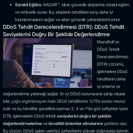
Sürekli Eğitim:
RADAR™, siber güvenlik ekiplerine sürekli eğitim
ve rehberlik sunar. Bu, ekiplerin tehditlere karşı daha iyi
hazırlanmalarını sağlar ve siber güvenlik yeteneklerini artırır.
DDoS Tehdit Derecelendirmesi (DTR): DDoS Tehdit
Seviyelerini Doğru Bir Şekilde Değerlendirme
MazeBolt’un
DDoS Tehdit
Derecelendirmesi
(DTR) çözümü,
işletmelere DDoS
tehditlerini daha
iyi anlama ve
değerlendirme yeteneği sağlar. En iyi DDoS korumasına sahip olsalar
bile,
çoğu organizasyon hala DDoS tehditlerine %75’e kadar maruz
kalır
ve bu tehditler genellikle katman 3, 4 ve 7’de gizli zafiyetler içerir.
DTR, işletmelerin DDoS tehdit
seviyelerini doğru bir şekilde
değerlendirmelerine
ve
öncelikli önlemler almalarına
yardımcı olur.
Bu çözüm, DDoS saldırı vektörü zafiyetlerini yüksek doğrulukla tahmin