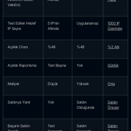
Vektörü
Test Edilen Hedef
5 IP’nin
Uygulanamaz
1000 IP
IP Sayısı
Altında
Üzerinde
Açıklık Oranı
%48
%48
%2 Altı
Açıklık Raporlama
Test Başına
Yok
Günlük
Maliyet
Düşük
Yüksek
Orta
Saldırıya Yanıt
Yok
Saldırı
Saldırı
Olduğunda
Öncesi
Başarılı Saldırı
Test
Saldırı
Saldırı