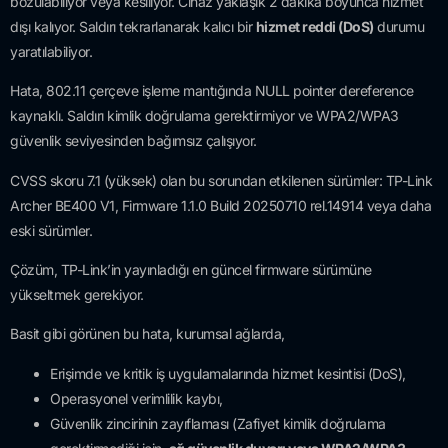
bozulabiliyor veya kesiliyor. Cihaz yaklaşık 2 dakika boyunca hizmet
dışı kalıyor. Saldırı tekrarlanarak kalıcı bir
hizmet reddi (DoS)
durumu
yaratılabiliyor.
Hata, 802.11 çerçeve işleme mantığında NULL pointer dereference
kaynaklı. Saldırı kimlik doğrulama gerektirmiyor ve WPA2/WPA3
güvenlik seviyesinden bağımsız çalışıyor.
CVSS skoru 7.1 (yüksek) olan bu sorundan etkilenen sürümler: TP-Link
Archer BE400 V1, Firmware 1.1.0 Build 20250710 rel.14914 veya daha
eski sürümler.
Çözüm, TP-Link’in yayınladığı en güncel firmware sürümüne
yükseltmek gerekiyor.
Basit gibi görünen bu hata, kurumsal ağlarda,
Erişimde ve kritik iş uygulamalarında hizmet kesintisi (DoS),
Operasyonel verimlilik kaybı,
Güvenlik zincirinin zayıflaması (Zafiyet kimlik doğrulama