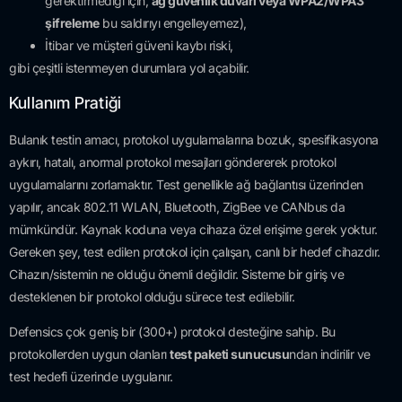
gerektirmediği için,
ağ güvenlik duvarı veya WPA2/WPA3
şifreleme
bu saldırıyı engelleyemez),
İtibar ve müşteri güveni kaybı riski,
gibi çeşitli istenmeyen durumlara yol açabilir.
Kullanım Pratiği
Bulanık testin amacı, protokol uygulamalarına bozuk, spesifikasyona
aykırı, hatalı, anormal protokol mesajları göndererek protokol
uygulamalarını zorlamaktır. Test genellikle ağ bağlantısı üzerinden
yapılır, ancak 802.11 WLAN, Bluetooth, ZigBee ve CANbus da
mümkündür. Kaynak koduna veya cihaza özel erişime gerek yoktur.
Gereken şey, test edilen protokol için çalışan, canlı bir hedef cihazdır.
Cihazın/sistemin ne olduğu önemli değildir. Sisteme bir giriş ve
desteklenen bir protokol olduğu sürece test edilebilir.
Defensics çok geniş bir (300+) protokol desteğine sahip. Bu
protokollerden uygun olanları
test paketi sunucusu
ndan indirilir ve
test hedefi üzerinde uygulanır.