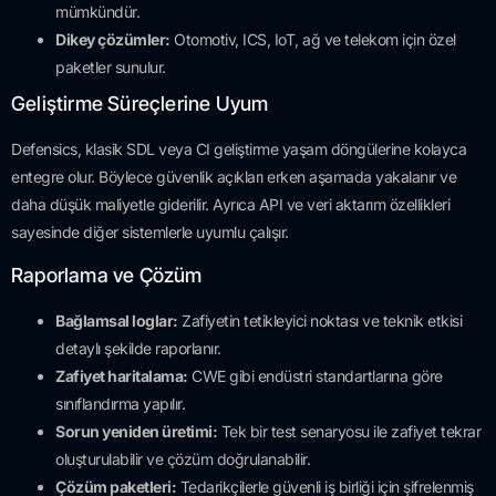
mümkündür.
Dikey çözümler:
Otomotiv, ICS, IoT, ağ ve telekom için özel
paketler sunulur.
Geliştirme Süreçlerine Uyum
Defensics, klasik SDL veya CI geliştirme yaşam döngülerine kolayca
entegre olur. Böylece güvenlik açıkları erken aşamada yakalanır ve
daha düşük maliyetle giderilir. Ayrıca API ve veri aktarım özellikleri
sayesinde diğer sistemlerle uyumlu çalışır.
Raporlama ve Çözüm
Bağlamsal loglar:
Zafiyetin tetikleyici noktası ve teknik etkisi
detaylı şekilde raporlanır.
Zafiyet haritalama:
CWE gibi endüstri standartlarına göre
sınıflandırma yapılır.
Sorun yeniden üretimi:
Tek bir test senaryosu ile zafiyet tekrar
oluşturulabilir ve çözüm doğrulanabilir.
Çözüm paketleri:
Tedarikçilerle güvenli iş birliği için şifrelenmiş