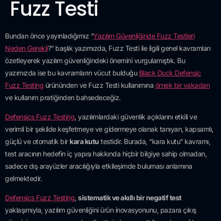
Fuzz Testi
Bundan önce yayınladığımız “
Yazılım Güvenliğinde Fuzz Testleri
Neden Gerekli
?” başlık yazımızda, Fuzz Testi ile ilgili genel kavramları
özetleyerek yazılım güvenliğindeki önemini vurgulamıştık. Bu
yazımızda ise bu kavramların vücut bulduğu
Black Duck Defensic
Fuzz Testing
ürününden ve Fuzz Testi kullanımına
örnek bir vakadan
ve kullanım pratiğinden bahsedeceğiz.
Defensics Fuzz Testing
, yazılımlardaki güvenlik açıklarını etkili ve
verimli bir şekilde keşfetmeye ve gidermeye olanak tanıyan, kapsamlı,
güçlü ve otomatik bir
kara kutu
testidir. Burada, “kara kutu” kavramı,
test aracının hedefin iç yapısı hakkında hiçbir bilgiye sahip olmadan,
sadece dış arayüzler aracılığıyla etkileşimde buluması anlamına
gelmektedir.
Defensics Fuzz Testing
,
sistematik ve akıllı bir negatif test
yaklaşımıyla, yazılım güvenliğini ürün inovasyonunu, pazara çıkış