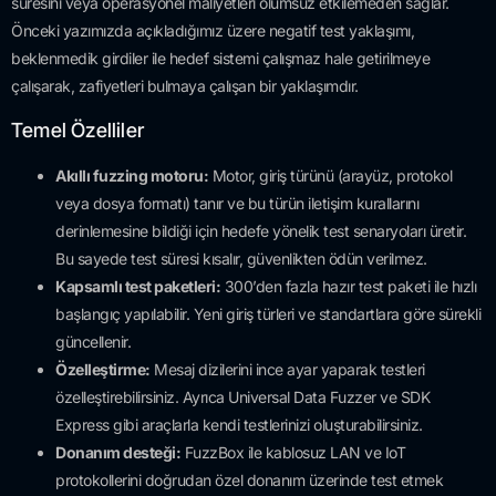
süresini veya operasyonel maliyetleri olumsuz etkilemeden sağlar.
Önceki yazımızda açıkladığımız üzere negatif test yaklaşımı,
beklenmedik girdiler ile hedef sistemi çalışmaz hale getirilmeye
çalışarak, zafiyetleri bulmaya çalışan bir yaklaşımdır.
Temel Özelliler
Akıllı fuzzing motoru:
Motor, giriş türünü (arayüz, protokol
veya dosya formatı) tanır ve bu türün iletişim kurallarını
derinlemesine bildiği için hedefe yönelik test senaryoları üretir.
Bu sayede test süresi kısalır, güvenlikten ödün verilmez.
Kapsamlı test paketleri:
300’den fazla hazır test paketi ile hızlı
başlangıç yapılabilir. Yeni giriş türleri ve standartlara göre sürekli
güncellenir.
Özelleştirme:
Mesaj dizilerini ince ayar yaparak testleri
özelleştirebilirsiniz. Ayrıca Universal Data Fuzzer ve SDK
Express gibi araçlarla kendi testlerinizi oluşturabilirsiniz.
Donanım desteği:
FuzzBox ile kablosuz LAN ve IoT
protokollerini doğrudan özel donanım üzerinde test etmek