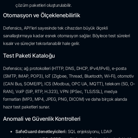
çözüm paketleri oluşturulabilir.
Otomasyon ve Ölçeklenebilirlik
Defensics, API’leri sayesinde tek cihazdan büyük ölçekli
sanallaştırmaya kadar esnek otomasyon sağlar. Böylece test süreleri
kısalır ve süreçler tekrarlanabilir hale gelir.
Test Paketi Kataloğu
Defensics; ağ protokolleri (HTTP, DNS, DHCP, IPv4/IPv6), e-posta
(SMTP, IMAP, POP3), IoT (Zigbee, Thread, Bluetooth, Wi-Fi), otomotiv
(CAN Bus, SOME/IP), ICS (Modbus, OPC UA, MQTT), telekom (5G, O-
RAN), VoIP (SIP, RTP, H.323), VPN (IPSec, TLS/SSL), medya
formatları (MP3, MP4, JPEG, PNG, DICOM) ve daha birçok alanda
hazır test paketleri sunar.
Anomali ve Güvenlik Kontrolleri
SafeGuard denetleyicileri:
SQL enjeksiyonu, LDAP