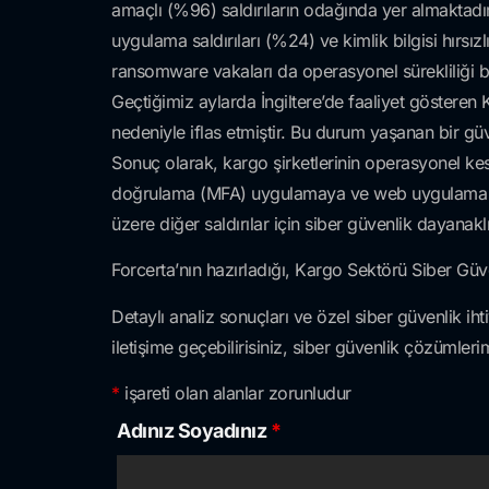
amaçlı (%96) saldırıların odağında yer almaktadır
uygulama saldırıları (%24) ve kimlik bilgisi hırsızl
ransomware vakaları da operasyonel sürekliliği 
Geçtiğimiz aylarda İngiltere’de faaliyet gösteren 
nedeniyle iflas etmiştir. Bu durum yaşanan bir güv
Sonuç olarak, kargo şirketlerinin operasyonel kesi
doğrulama (MFA) uygulamaya ve web uygulama güve
üzere diğer saldırılar için siber güvenlik dayanaklıl
Forcerta’nın hazırladığı, Kargo Sektörü Siber Gü
Detaylı analiz sonuçları ve özel siber güvenlik ihtiy
iletişime geçebilirisiniz, siber güvenlik çözümlerim
*
işareti olan alanlar zorunludur
Adınız Soyadınız
*