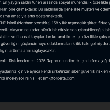
. En yaygın saldırı türleri arasında sosyal mühendislik (özellikl
ıkları öne çıkmaktadır. Bu saldırılarda genellikle müşteri ve ödeme 
bozma amacıyla artış göstermektedir.
KNP isimli (Northamptonshire) 158 yıllık taşımacılık şirketi fidye
enlik olayının ne kadar büyük bir etkiyle sonuçlanabileceğini bi
ntiler ve finansal kayıplardan korunabilmek için özellikle çalışan
nliğini güçlendirmeye odaklanmaları kritik hale gelmiş durumd
ığını arttırmalarını sağlayacaktır.
venlik Risk İncelemesi 2025 Raporunu indirmek için lütfen aşağı
açlarınız için ve ayrıca kendi şirketinizin siber güvenlik riskleri 
izi inceleyebilirsiniz:
iletisim@forcerta.com