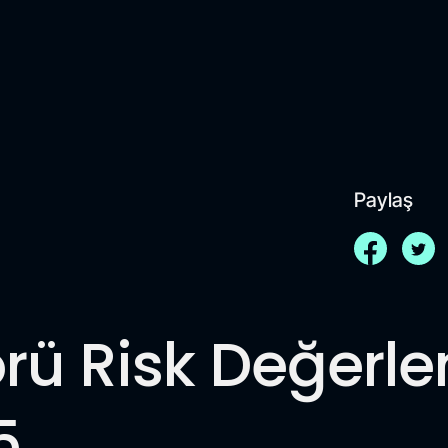
Paylaş
rü Risk Değerl
5