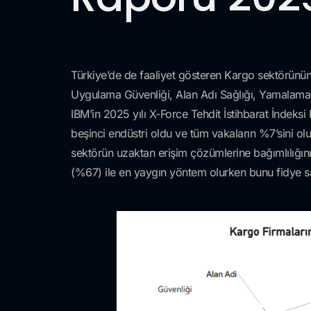
Türkiye’de de faaliyet gösteren Kargo sektörünün 
Uygulama Güvenliği, Alan Adı Sağlığı, Yamalama Sı
IBM’in 2025 yılı X-Force Tehdit İstihbarat İndeks
beşinci endüstri oldu ve tüm vakaların %7’sini oluş
sektörün uzaktan erişim çözümlerine bağımlılığını 
(%67) ile en yaygın yöntem olurken bunu fidye sald