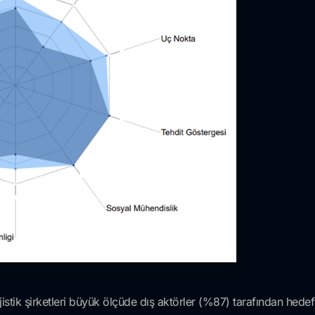
stik şirketleri büyük ölçüde dış aktörler (%87) tarafından hede