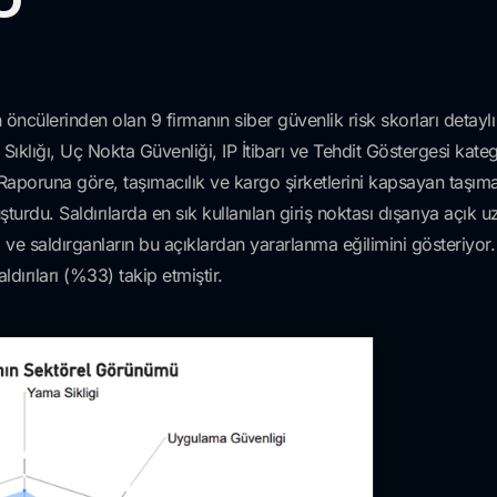
öncülerinden olan 9 firmanın siber güvenlik risk skorları detaylı
klığı, Uç Nokta Güvenliği, IP İtibarı ve Tehdit Göstergesi kateg
i Raporuna göre, taşımacılık ve kargo şirketlerini kapsayan taşım
turdu. Saldırılarda en sık kullanılan giriş noktası dışarıya açık 
ve saldırganların bu açıklardan yararlanma eğilimini gösteriyor. E
ırıları (%33) takip etmiştir.