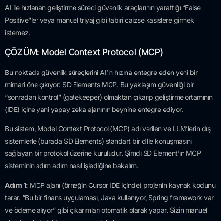
AI ile hızlanan geliştirme süreci güvenlik araçlarının yarattığı “False
Positive”ler veya manuel triyaj gibi tabiri caizse kasislere girmek
istemez.
ÇÖZÜM: Model Context Protocol (MCP)
Bu noktada güvenlik süreçlerini AI’ın hızına entegre eden yeni bir
mimari öne çıkıyor: SD Elements MCP. Bu yaklaşım güvenliği bir
“sonradan kontrol” (gatekeeper) olmaktan çıkarıp geliştirme ortamının
(IDE) içine yani yapay zeka ajanının beynine entegre ediyor.
Bu sistem, Model Context Protocol (MCP) adı verilen ve LLM’lerin dış
sistemlerle (burada SD Elements) standart bir dille konuşmasını
sağlayan bir protokol üzerine kuruludur. Şimdi SD Element’in MCP
sisteminin adım adım nasıl işlediğine bakalım.
Adım 1:
MCP ajanı (örneğin Cursor IDE içinde) projenin kaynak kodunu
tarar. “Bu bir finans uygulaması, Java kullanıyor, Spring framework var
ve ödeme alıyor” gibi çıkarımları otomatik olarak yapar. Sizin manuel