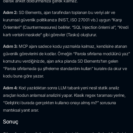
olarak anket doldurmanıza gerek kalmaz.
Adım 2:
SD Elements, ajan tarafından toplanan bu veriyi alır ve
kurumsal güvenlik politikanıza (NIST, ISO 27001 vb.) uygun “Karşı
Önlemleri” (Countermeasures) belirler. “SQL Injection önlemi al”, “Kredi
kartı verisini maskele” gibi görevler (Tasks) oluşturur.
Adım 3:
MCP ajanı sadece kodu yazmakla kalmaz, kendisine atanan
güvenlik görevlerini de kodlar. Örneğin “Parola sıfırlama modülünü yaz”
komutunu verdiğinizde, ajan arka planda SD Elements’ten gelen
“Parola sıfırlamada şu şifreleme standardını kullan” kuralını da okur ve
kodu buna göre yazar.
Adım 4:
Kod yazıldıktan sonra LLM tabanlı yeni nesil statik analiz
araçları kodun anlamsal analizini yapar. Klasik regex taraması yerine,
“Geliştirici burada gerçekten kullanıcı onayı almış mı?” sorusuna
mantıksal yanıt arar.
Sonuç