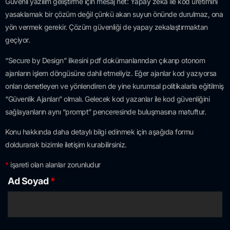
Güvenli yazılım geliştirme için mesaj net: Yapay zeka ile kod üretimini
yasaklamak bir çözüm değil çünkü akan suyun önünde durulmaz, ona
yön vermek gerekir. Çözüm güvenliği de yapay zekalaştırmaktan
geçiyor.
“Secure by Design” ilkesini pdf dokümanlarından çıkarıp otonom
ajanların işlem döngüsüne dahil etmeliyiz. Eğer ajanlar kod yazıyorsa
onları denetleyen ve yönlendiren de yine kurumsal politikalarla eğitilmiş
“Güvenlik Ajanları” olmalı. Gelecek kod yazanlar ile kod güvenliğini
sağlayanların aynı “prompt” penceresinde buluşmasına matuftur.
Konu hakkında daha detaylı bilgi edinmek için aşağıda formu
doldurarak bizimle iletişim kurabilirsiniz.
*
işareti olan alanlar zorunludur
Ad Soyad
*