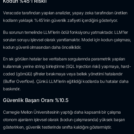
Kodun %45’i Riskli
Veracode tarafından yapılan analizler, yapay zeka tarafından üretilen
kodların yaklaşık %45’inin güvenlik zafiyeti içerdiğini gösteriyor.
Bu sorunun temelinde LLM’lerin ödül fonksiyonu yatmaktadır. LLM’ler
sorulan soruyu işlevsel olarak yanıtlamaktır. Model için kodun çalışması,
kodun güvenli olmasından daha önceliklidir.
En sık görülen hatalar ise veritabanı sorgularında parametrik yapıları
kullanmak yerine string birleştirme (SQL Injection riski) yapmaya, hard-
coded (gömülü) şifreler bırakmaya veya bellek yönetimi hatalarıdır
(Buffer Overflow). Çünkü LLM’lerin eğitildiği kodlarda bu hatalar daha
baskındır.
Güvenlik Başarı Oranı %10.5
Carnegie Mellon Üniversitesinin yaptığı daha kapsamlı bir çalışma
otonom ajanların işlevsel olarak (kodun çalışmasında) yüksek başarı
gösterirken, güvenlik testlerinde sınıfta kaldığını göstermiştir.