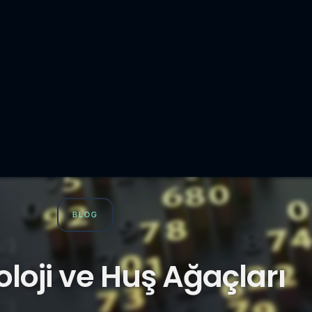
BLOG
oloji ve Huş Ağaçları