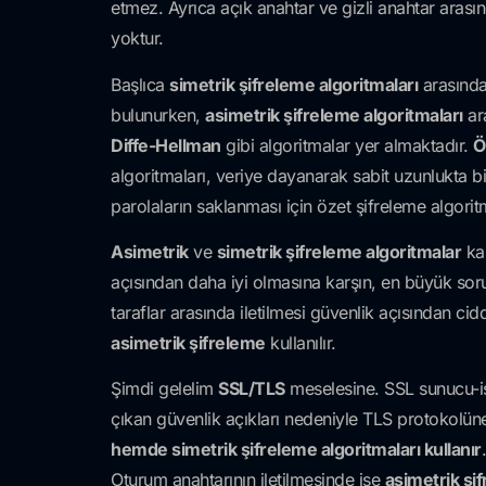
etmez. Ayrıca açık anahtar ve gizli anahtar arasınd
yoktur.
Başlıca
simetrik şifreleme algoritmaları
arasınd
bulunurken,
asimetrik şifreleme algoritmaları
ar
Diffe-Hellman
gibi algoritmalar yer almaktadır.
Ö
algoritmaları, veriye dayanarak sabit uzunlukta b
parolaların saklanması için özet şifreleme algoritm
Asimetrik
ve
simetrik şifreleme algoritmalar
kar
açısından daha iyi olmasına karşın, en büyük sor
taraflar arasında iletilmesi güvenlik açısından cidd
asimetrik şifreleme
kullanılır.
Şimdi gelelim
SSL/TLS
meselesine. SSL sunucu-ist
çıkan güvenlik açıkları nedeniyle TLS protokolün
hemde simetrik şifreleme algoritmaları kullanır
Oturum anahtarının iletilmesinde ise
asimetrik şi