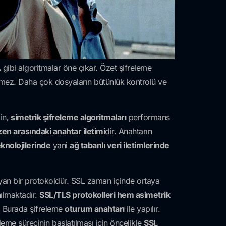
A
gibi algoritmalar öne çıkar. Özet şifreleme
lemez. Daha çok dosyaların bütünlük kontrolü ve
ğin,
simetrik şifreleme algoritmaları
performans
özen arasındaki anahtar iletimi
dir. Anahtarın
knolojilerinde
yani
ağ tabanlı veri iletimlerinde
ayan bir protokoldür. SSL zaman içinde ortaya
ılmaktadır.
SSL/TLS protokolleri hem asimetrik
r. Burada şifreleme
oturum anahtarı
ile yapılır.
leme sürecinin başlatılması için öncelikle
SSL