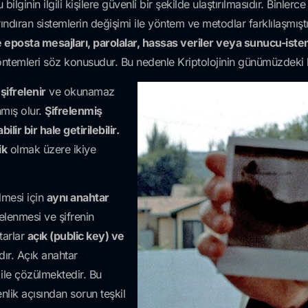
ilginin ilgili kişilere güvenli bir şekilde ulaştırılmasıdır. Binlerc
ndıran sistemlerin değişimi ile yöntem ve metodlar farklılaşmıştır
 eposta mesajları, parolalar, hassas veriler veya sunucu-ist
yöntemleri söz konusudur. Bu nedenle Kriptolojinin günümüzdeki k
şifrelenir
ve okunamaz
nmış olur.
Şifrelenmiş
ir bir hale getirilebilir.
ik
olmak üzere ikiye
lmesi için
aynı anahtar
relenmesi ve şifrenin
tarlar
açık (public key) ve
ır. Açık anahtar
 ile çözülmektedir. Bu
nlik açısından sorun teşkil