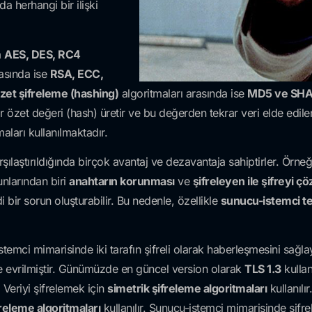
a herhangi bir ilişki
a
AES, DES, RC4
asında ise
RSA, ECC,
zet şifreleme (hashing)
algoritmaları arasında ise
MD5 ve SH
ir özet değeri (hash) üretir ve bu değerden tekrar veri elde edi
aları kullanılmaktadır.
şılaştırıldığında birçok avantaj ve dezavantaja sahiptirler. Örne
unlarından biri
anahtarın korunması
ve
şifreleyen ile şifreyi ç
i bir sorun oluşturabilir. Bu nedenle, özellikle
sunucu-istemci te
emci mimarisinde iki tarafın şifreli olarak haberleşmesini sağl
e evrilmiştir. Günümüzde en güncel version olarak
TLS 1.3
kullan
. Veriyi şifrelemek için
simetrik şifreleme algoritmaları
kullanılı
freleme algoritmaları
kullanılır. Sunucu-istemci mimarisinde şifre