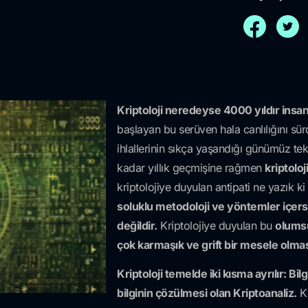
Kriptoloji neredeyse 4000 yıldır insanl
başlayan bu serüven hala canlılığını sürd
ihlallerinin sıkça yaşandığı günümüz te
kadar yıllık geçmişine rağmen
kriptolo
kriptolojiye duyulan antipati ne yazık k
soluklu metodoloji ve yöntemler içers
değildir.
Kriptolojiye duyulan bu
olumsu
çok karmaşık ve grift bir mesele olmas
Kriptoloji temelde iki kısma ayrılır: Bil
bilginin çözülmesi olan Kriptoanaliz.
Kr