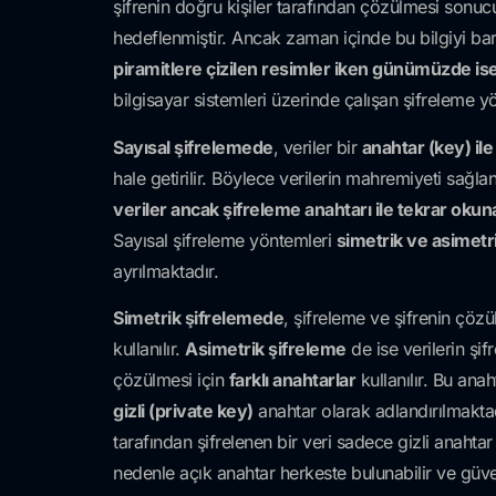
şifrenin doğru kişiler tarafından çözülmesi sonucu b
hedeflenmiştir. Ancak zaman içinde bu bilgiyi barı
piramitlere çizilen resimler iken günümüzde ise
bilgisayar sistemleri üzerinde çalışan şifreleme 
Sayısal şifrelemede
, veriler bir
anahtar (key) ile 
hale getirilir. Böylece verilerin mahremiyeti sağla
veriler ancak şifreleme anahtarı ile tekrar okunabil
Sayısal şifreleme yöntemleri
simetrik ve asimetr
ayrılmaktadır.
Simetrik şifrelemede
, şifreleme ve şifrenin çözü
kullanılır.
Asimetrik şifreleme
de ise verilerin şif
çözülmesi için
farklı anahtarlar
kullanılır. Bu anah
gizli (private key)
anahtar olarak adlandırılmaktad
tarafından şifrelenen bir veri sadece gizli anahtar
nedenle açık anahtar herkeste bulunabilir ve güve