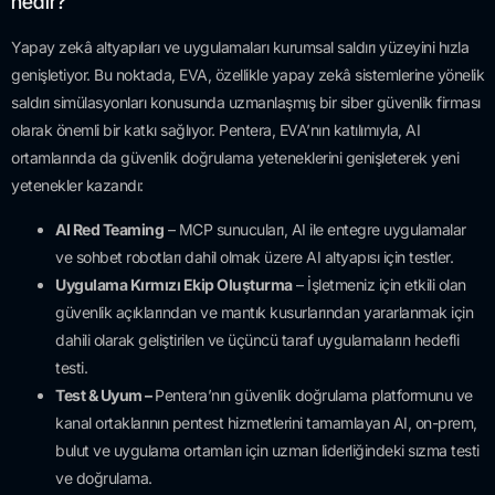
nedir?
Yapay zekâ altyapıları ve uygulamaları kurumsal saldırı yüzeyini hızla
genişletiyor. Bu noktada, EVA, özellikle yapay zekâ sistemlerine yönelik
saldırı simülasyonları konusunda uzmanlaşmış bir siber güvenlik firması
olarak önemli bir katkı sağlıyor. Pentera, EVA’nın katılımıyla, AI
ortamlarında da güvenlik doğrulama yeteneklerini genişleterek yeni
yetenekler kazandı:
AI Red Teaming
– MCP sunucuları, AI ile entegre uygulamalar
ve sohbet robotları dahil olmak üzere AI altyapısı için testler.
Uygulama Kırmızı Ekip Oluşturma
– İşletmeniz için etkili olan
güvenlik açıklarından ve mantık kusurlarından yararlanmak için
dahili olarak geliştirilen ve üçüncü taraf uygulamaların hedefli
testi.
Test & Uyum –
Pentera’nın güvenlik doğrulama platformunu ve
kanal ortaklarının pentest hizmetlerini tamamlayan AI, on-prem,
bulut ve uygulama ortamları için uzman liderliğindeki sızma testi
ve doğrulama.