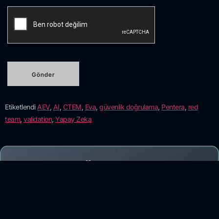
Etiketlendi
AEV
,
AI
,
CTEM
,
Eva
,
güvenlik doğrulama
,
Pentera
,
red
team
,
validation
,
Yapay Zeka
Bülten ve
Makalelerimizden
Haberdar Olmak İster