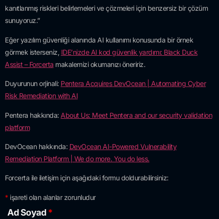
kanıtlanmış riskleri belirlemeleri ve çözmeleri için benzersiz bir çözüm
sunuyoruz.”
Eğer yazılım güvenliği alanında AI kullanımı konusunda bir örnek
görmek isterseniz,
IDE’nizde AI kod güvenlik yardımı: Black Duck
Assist – Forcerta
makalemizi okumanızı öneririz.
Duyurunun orjinali:
Pentera Acquires DevOcean | Automating Cyber
Risk Remediation with AI
Pentera hakkında:
About Us: Meet Pentera and our security validation
platform
DevOcean hakkında:
DevOcean AI-Powered Vulnerability
Remediation Platform | We do more. You do less.
Forcerta ile iletişim için aşağıdaki formu doldurabilirsiniz:
*
işareti olan alanlar zorunludur
Ad Soyad
*