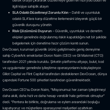
olarak ortaya çıkararak düzeltmeye giden en hızlı yolu bulun ve
ilgili kişiye sahiplik atayın
SLA Odaklı Düzeltmeyi Zorunlu Kılın
– Dahili ve uyumluluk
odaklı SLA’lara karşı düzeltme ilerlemesini izleyerek güçlü bir
güvenlik duruşunu yönetin
Risk Çözümünü Duyurun
– Güvenlik, uyumluluk ve denetim
ekipleri genelinde doğrulanmış riskin kapatıldığını net bir şekilde
belgelemek için denetime hazır çözüm kanıtı sunun.
DevOcean, kurumsal güvenlik ürünü geliştirmede geniş deneyime
sahip CyberArk emektarları Doron Naim (CEO) ve Gil Makmel (CTO)
tarafından 2021 yılında kuruldu. Şirketin platformu altyapı, bulut, kod
ve uygulamalar genelinde iyileştirme operasyonlarını kolaylaştırıyor.
Glilot Capital ve Flint Capital tarafından desteklenen DevOcean, dünya
çapındaki Fortune 500 şirketleri tarafından güvenilmektedir.
DevOcean CEO’su Doron Naim, “Misyonumuz her zaman iyileştirmeyi
daha akıllı, daha hızlı ve daha hesap verebilir hale getirmek olmuştur”
dedi. “Pentera ile birlikte, doğrulama ve eylem arasındaki boşluğu
kapatıyoruz ve müşterilere operasyonel maliyetleri azaltırken