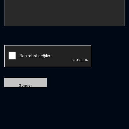
Etiketlendi
DevOcean
,
doğrulama
,
iyileştirme
,
Pentera
,
remediation
,
siber risk
,
verification
,
Yapay Zeka