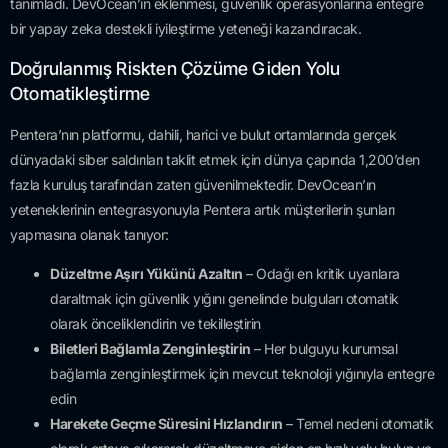
tanımladı. DevOcean’ın eklenmesi, güvenlik operasyonlarına entegre
bir yapay zeka destekli iyileştirme yeteneği kazandıracak.
Doğrulanmış Riskten Çözüme Giden Yolu
Otomatikleştirme
Pentera’nın platformu, dahili, harici ve bulut ortamlarında gerçek
dünyadaki siber saldırıları taklit etmek için dünya çapında 1,200’den
fazla kuruluş tarafından zaten güvenilmektedir. DevOcean’ın
yeteneklerinin entegrasyonuyla Pentera artık müşterilerin şunları
yapmasına olanak tanıyor:
Düzeltme Aşırı Yükünü Azaltın
– Odağı en kritik uyarılara
daraltmak için güvenlik yığını genelinde bulguları otomatik
olarak önceliklendirin ve tekilleştirin
Biletleri Bağlamla Zenginleştirin
– Her bulguyu kurumsal
bağlamla zenginleştirmek için mevcut teknoloji yığınıyla entegre
edin
Harekete Geçme Süresini Hızlandırın
– Temel nedeni otomatik