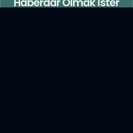
Haberdar Olmak İster
misiniz?
BİZE ULAŞIN
0212-993 01 42
Merkez: Esentepe Mah. Büyükdere Cad. No:201/B44 Şişli
34394 İstanbul
Ar-Ge: Dijitalpark Teknopark Şebboy Sk. No:4 Kat:23