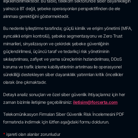
ilişkilendirilmektedir. Bu tablo, telekom sektöründe siber dayanıklılığın
yalnızca BT değil, şebeke operasyonları perspektifinden de ele
alınması gerektiğini göstermektedir.
Bu nedenle iyileştirme tarafında; güçlü kimlik ve erişim yönetimi (MFA,
ayrıcalıklı erişim kontrolü), şebeke segmentasyonu ve Zero Trust
mimarileri, sinyalizasyon ve çekirdek şebeke güvenliğinin
güçlendirilmesi, üçüncü taraf ve tedarikçi risk yönetiminin
sıkılaştırılması, zafiyet ve yama süreçlerinin hızlandırılması, DDoS
koruma ve trafik izleme kabiliyetlerinin artırılması ile operasyonel
sürekliliği destekleyen siber dayanıklılık yatırımları kritik öncelikler
olarak öne çıkmaktadır.
Detaylı analiz sonuçları ve özel siber güvenlik ihtiyaçlarınız için her
zaman bizimle iletişime geçebilirsiniz:
iletisim@forcerta.com
Telekomünikasyon Firmaları Siber Güvenlik Risk İncelemesini PDF
formatında indirmek için lütfen aşağıdaki formu doldurun.
*
işareti olan alanlar zorunludur