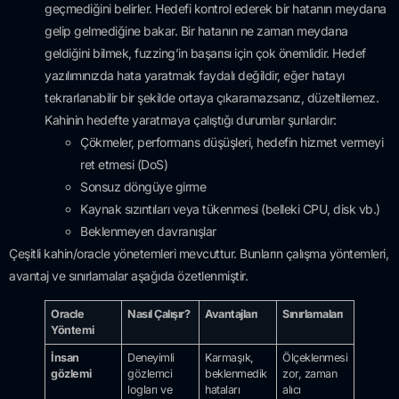
geçmediğini belirler. Hedefi kontrol ederek bir hatanın meydana
gelip gelmediğine bakar. Bir hatanın ne zaman meydana
geldiğini bilmek, fuzzing’in başarısı için çok önemlidir. Hedef
yazılımınızda hata yaratmak faydalı değildir, eğer hatayı
tekrarlanabilir bir şekilde ortaya çıkaramazsanız, düzeltilemez.
Kahinin hedefte yaratmaya çalıştığı durumlar şunlardır:
Çökmeler, performans düşüşleri, hedefin hizmet vermeyi
ret etmesi (DoS)
Sonsuz döngüye girme
Kaynak sızıntıları veya tükenmesi (belleki CPU, disk vb.)
Beklenmeyen davranışlar
Çeşitli kahin/oracle yönetemleri mevcuttur. Bunların çalışma yöntemleri,
avantaj ve sınırlamalar aşağıda özetlenmiştir.
Oracle
Nasıl Çalışır?
Avantajları
Sınırlamaları
Yöntemi
İnsan
Deneyimli
Karmaşık,
Ölçeklenmesi
gözlemi
gözlemci
beklenmedik
zor, zaman
logları ve
hataları
alıcı