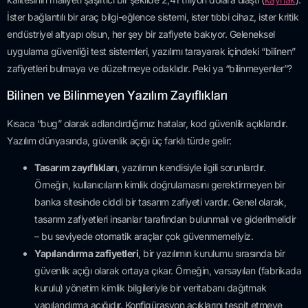
İster bağlantılı bir araç bilgi-eğlence sistemi, ister tıbbi cihaz, ister kritik
endüstriyel altyapı olsun, her şey bir zafiyete bakıyor. Geleneksel
uygulama güvenliği test sistemleri, yazılımı tarayarak içindeki “bilinen”
zafiyetleri bulmaya ve düzeltmeye odaklıdır. Peki ya “bilinmeyenler”?
Bilinen ve Bilinmeyen Yazılım Zayıflıkları
Kısaca “bug” olarak adlandırdığımız hatalar, kod güvenlik açıklarıdır.
Yazılım dünyasında, güvenlik açığı üç farklı türde gelir:
Tasarım zayıflıkları
, yazılımın kendisiyle ilgili sorunlardır.
Örneğin, kullanıcıların kimlik doğrulamasını gerektirmeyen bir
banka sitesinde ciddi bir tasarım zafiyeti vardır. Genel olarak,
tasarım zafiyetleri insanlar tarafından bulunmalı ve giderilmelidir
– bu seviyede otomatik araçlar çok güvenmemeliyiz.
Yapılandırma zafiyetleri
, bir yazılımın kurulumu sırasında bir
güvenlik açığı olarak ortaya çıkar. Örneğin, varsayılan (fabrikada
kurulu) yönetim kimlik bilgileriyle bir veritabanı dağıtmak
yapılandırma açığıdır. Konfigürasyon açıklarını tespit etmeye