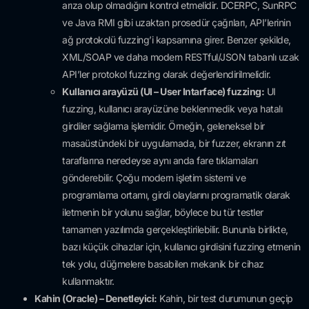
arıza olup olmadığını kontrol etmelidir. DCERPC, SunRPC
ve Java RMI gibi uzaktan prosedür çağrıları, API’lerinin
ağ protokolü fuzzing’i kapsamına girer. Benzer şekilde,
XML/SOAP ve daha modern RESTful/JSON tabanlı uzak
API’ler protokol fuzzing olarak değerlendirilmelidir.
Kullanıcı arayüzü (UI – User Intarface) fuzzing:
UI
fuzzing, kullanıcı arayüzüne beklenmedik veya hatalı
girdiler sağlama işlemidir. Örneğin, geleneksel bir
masaüstündeki bir uygulamada, bir fuzzer, ekranın zıt
taraflarına neredeyse aynı anda fare tıklamaları
gönderebilir. Çoğu modern işletim sistemi ve
programlama ortamı, girdi olaylarını programatik olarak
iletmenin bir yolunu sağlar, böylece bu tür testler
tamamen yazılımda gerçekleştirilebilir. Bununla birlikte,
bazı küçük cihazlar için, kullanıcı girdisini fuzzing etmenin
tek yolu, düğmelere basabilen mekanik bir cihaz
kullanmaktır.
Kahin (Oracle) – Denetleyici:
Kahin, bir test durumunun geçip