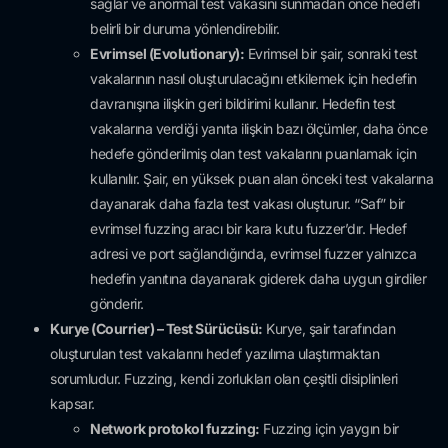
sağlar ve anormal test vakasını sunmadan önce hedefi
belirli bir duruma yönlendirebilir.
Evrimsel (Evolutionary):
Evrimsel bir şair, sonraki test
vakalarının nasıl oluşturulacağını etkilemek için hedefin
davranışına ilişkin geri bildirimi kullanır. Hedefin test
vakalarına verdiği yanıta ilişkin bazı ölçümler, daha önce
hedefe gönderilmiş olan test vakalarını puanlamak için
kullanılır. Şair, en yüksek puan alan önceki test vakalarına
dayanarak daha fazla test vakası oluşturur. “Saf” bir
evrimsel fuzzing aracı bir kara kutu fuzzer’dır. Hedef
adresi ve port sağlandığında, evrimsel fuzzer yalnızca
hedefin yanıtına dayanarak giderek daha uygun girdiler
gönderir.
Kurye (Courrier) – Test Sürücüsü:
Kurye, şair tarafından
oluşturulan test vakalarını hedef yazılıma ulaştırmaktan
sorumludur. Fuzzing, kendi zorlukları olan çeşitli disiplinleri
kapsar.
Network protokol fuzzing:
Fuzzing için yaygın bir