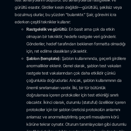
gürültü esastır. Girdiler kesin değildir—gürültülü, şekilsiz veya
bozulmuş olurlar, bu yüzden “bulanıktır.” Şair, görevini icra
ederken çeşitli teknikler kullanır:
Rastgelelik ve gürültü:
En basit ama çok da etkin
olmayan bir tekniktir; hedefe rastgele veri gönderir.
Gönderiler, hedef tarafından beklenen formatta olmadığı
için, ret edilme olasılıkları yüksektir.
Şablon (template):
Şablon kullanımında, geçerli girdilere
anormallikler eklenir. Genel olarak, şablon test vakaları
rastgele test vakalarından çok daha etkilidir çünkü
çoğunlukla doğrudurlar. Ancak, şablon kullanımının da
önemli sınırlamaları vardır. İlki, bir tür bütünlük
doğrulaması içeren protokoller için test etkinliği sınırlı
olacaktır. İkinci olarak, durumlu (statuful) özellikler içeren
protokoller için bir şablon üreticisi protokolün anlamını
anlamaz ve anormalleştirilmiş geçerli mesajlarını körü
körüne tekrar oynatır. Oturum tanımlayıcıları gibi durumlu