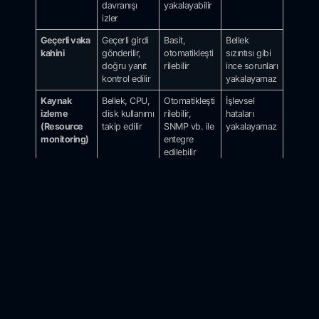
davranışı
yakalayabilir
izler
Geçerli vaka
Geçerli girdi
Basit,
Bellek
kahini
gönderilir,
otomatikleşti
sızıntısı gibi
doğru yanıt
rilebilir
ince sorunları
kontrol edilir
yakalayamaz
Kaynak
Bellek, CPU,
Otomatikleşti
İşlevsel
izleme
disk kullanımı
rilebilir,
hataları
(Resource
takip edilir
SNMP vb. ile
yakalayamaz
monitoring)
entegre
edilebilir
Harici
Kullanıcı
Esnek,
Script
(external
script’leri
özelleştirilebil
kalitesine
script) kahini
logları ve
ir
bağlı
süreçleri
kontrol eder
Dinamik ikili
Çalışan
Kaynak kod
Performans
analiz (DBI)
yazılımın
gerekmez,
yükü
davranışı
derin analiz
getirebilir
izlenir
sağlar
(strace,
PageHeap)