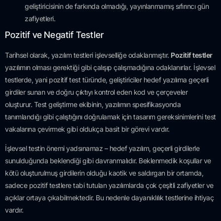
geliştiricisinin de farkında olmadığı, yayınlanmamış sıfırıncı gün
zafiyetleri.
Pozitif ve Negatif Testler
Tarihsel olarak, yazılım testleri işlevselliğe odaklanmıştır.
Pozitif testler
yazılımın olması gerektiği gibi çalışıp çalışmadığına odaklanırlar. İşlevsel
testlerde, yani pozitif test türünde, geliştiriciler hedef yazılıma geçerli
girdiler sunan ve doğru çıktıyı kontrol eden kod ve çerçeveler
oluşturur. Test geliştirme ekibinin, yazılımın spesifikasyonda
tanımlandığı gibi çalıştığını doğrulamak için tasarım gereksinimlerini test
vakalarına çevirmek gibi oldukça basit bir görevi vardır.
İşlevsel testin önemi yadsınamaz – hedef yazılım, geçerli girdilerle
sunulduğunda beklendiği gibi davranmalıdır. Beklenmedik koşullar ve
kötü oluşturulmuş girdilerin olduğu kaotik ve saldırgan bir ortamda,
sadece pozitif testlere tabi tutulan yazılımlarda çok çeşitli zafiyetler ve
açıklar ortaya çıkabilmektedir. Bu nedenle dayanıklılık testlerine ihtiyaç
vardır.