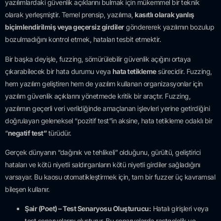
yazılımlardaki güvenlik açıklarını bulmak için mükemmel bir teknik
olarak yerleşmiştir. Temel prensip, yazılıma,
kasıtlı olarak yanlış
biçimlendirilmiş veya geçersiz girdiler
göndererek yazılımın bozulup
bozulmadığını kontrol etmek, hataları tesbit etmektir.
Bir başka deyişle, fuzzing, sömürülebilir güvenlik açığını ortaya
çıkarabilecek bir hata durumu veya
hata tetikleme
sürecidir. Fuzzing,
hem yazılım geliştiren hem de yazılım kullanan organizasyonlar için
yazılım güvenlik açıklarını yönetmede kritik bir araçtır. Fuzzing,
yazılımın geçerli veri verildiğinde amaçlanan işlevleri yerine getirdiğini
doğrulayan geleneksel “pozitif test”in aksine, hata tetikleme odaklı bir
“
negatif test”
türüdür.
Gerçek dünyanın “dağınık ve tehlikeli” olduğunu, gürültü, geliştirici
hataları ve kötü niyetli saldırganların kötü niyetli girdiler sağladığını
varsayar. Bu kaosu otomatikleştirmek için, tam bir fuzzer üç kavramsal
bileşen kullanır.
Şair (Poet) – Test Senaryosu Oluşturucu:
Hatalı girişleri veya
test senaryolarını oluşturur. Bu senaryolarda rastgelelik ve