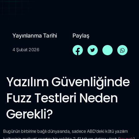
Yayınlanma Tarihi
Paylaş
4 Şubat 2026
Yazılım Güvenliğinde
Fuzz Testleri Neden
Gerekli?
Bugünün birbirine bağlı dünyasında, sadece ABD’deki kötü yazılım
kalitesinin maliyeti şaşırtıcı bir şekilde 2,41 trilyon dolara ulaştı (
kaynak
).