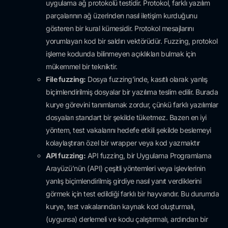
uygulama ağ protokolü testidir. Protokol, farklı yazılım
parçalarının ağ üzerinden nasıl iletişim kurduğunu
gösteren bir kural kümesidir. Protokol mesajlarını
yorumlayan kod bir saldırı vektörüdür. Fuzzing, protokol
işleme kodunda bilinmeyen açıklıkları bulmak için
mükemmel bir tekniktir.
File fuzzing:
Dosya fuzzing’inde, kasıtlı olarak yanlış
biçimlendirilmiş dosyalar bir yazılıma teslim edilir. Burada
kurye görevini tanımlamak zordur, çünkü farklı yazılımlar
dosyaları standart bir şekilde tüketmez. Bazen en iyi
yöntem, test vakalarını hedefe etkili şekilde beslemeyi
kolaylaştıran özel bir wrapper veya kod yazmaktır
API fuzzing:
API fuzzing, bir Uygulama Programlama
Arayüzü’nün (API) çeşitli yöntemleri veya işlevlerinin
yanlış biçimlendirilmiş girdiye nasıl yanıt verdiklerini
görmek için test edildiği farklı bir hayvandır. Bu durumda
kurye, test vakalarından kaynak kod oluşturmalı,
(uygunsa) derlemeli ve kodu çalıştırmalı, ardından bir