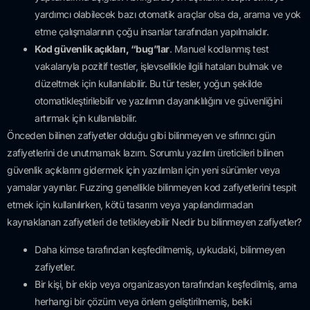
yardımcı olabilecek bazı otomatik araçlar olsa da, arama ve yok
etme çalışmalarının çoğu insanlar tarafından yapılmalıdır.
Kod güvenlik açıkları, “bug”lar
. Manuel kodlanmış test
vakalarıyla pozitif testler, işlevsellikle ilgili hataları bulmak ve
düzeltmek için kullanılabilir. Bu tür tesler, yoğun şekilde
otomatikleştirilebilir ve yazılımın dayanıklılığını ve güvenliğini
artırmak için kullanılabilir.
Önceden bilinen zafiyetler olduğu gibi bilinmeyen ve sıfırıncı gün
zafiyetlerini de unutmamak lazım. Sorumlu yazılım üreticileri bilinen
güvenlik açıklarını gidermek için yazılımları için yeni sürümler veya
yamalar yayınlar. Fuzzing genellikle bilinmeyen kod zafiyetlerini tespit
etmek için kullanılırken, kötü tasarım veya yapılandırmadan
kaynaklanan zafiyetleri de tetikleyebilir Nedir bu bilinmeyen zafiyetler?
Daha kimse tarafından keşfedilmemiş, uykudaki, bilinmeyen
zafiyetler.
Bir kişi, bir ekip veya organizasyon tarafından keşfedilmiş, ama
herhangi bir çözüm veya önlem geliştirilmemiş, belki