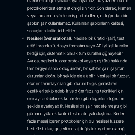
özellikleri doğru şekilde ayarlayamaz, bu yüzden bu tür
protokolleri test etme etkinliği sınırlıdır. Son olarak, kısmen
veya tamamen şifrelenmiş protokoller için doğrudan bir
şablon şair kullanılamaz. Kullanılan şablonların kalitesi,
sonuçların kalitesini belirler.
Nesilsel (Generational):
Nesilsel bir üretici (şair), test
ettiği protokolü, dosya formatını veya API’yi ilgili kuralları
bildiği için, sistematik olarak tüm kuralları çiğneyebilir.
Ayrıca, nesilsel fuzzer protokol veya giriş türü hakkında
tam bilgiye sahip olduğundan, bir şablon şairi şaşırtan
durumları doğru bir şekilde ele alabilir. Nesilsel bir fuzzer,
oturum tanımlayıcıları gibi durum bilgisi gerektiren
özellikleri takip edebilir ve diğer fuzzing teknikleri için
sınırlayıcı olabilecek kontrolleri gibi değerleri doğru bir
şekilde ayarlayabilir. Nesilsel bir şair, hedefe meşru gibi
görünen yüksek kaliteli test materyali oluşturur. Birden
fazla mesaj içeren protokoller için bu, nesilsel fuzzere
hedefle birkaç geçerli mesaj değiş tokuş etme olanağı