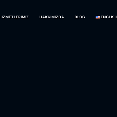
HIZMETLERIMIZ
HAKKIMIZDA
BLOG
ENGLIS